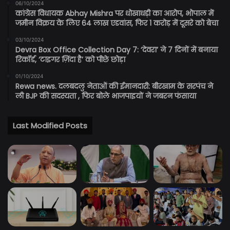
06/10/2024
कांग्रेस विधायक Abhay Mishra पर धोखाधड़ी का आरोप, भोपाल में
जमीन विक्रय के लिए 64 लाख एडवांस, फिर 1 करोड़ में दूसरे को बेचा
03/10/2024
Devra Box Office Collection Day 7: ‘देवरा’ ने 7 दिनों में बनाया
रिकॉर्ड, ‘टाइगर ज़िंदा है’ को पीछे छोड़ा
01/10/2024
Rewa news. दलबदलु नेताओं की ईमानदारी: बीरखाम के सरपंच ने
ली BJP की सदस्यता , फिर बोले भाजपाइयों ने जबरन फंसाया
Last Modified Posts