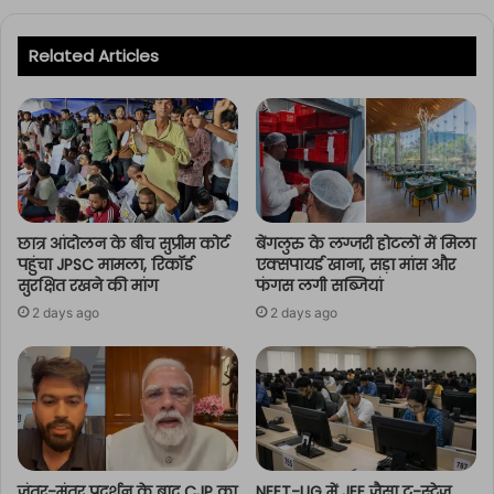
Related Articles
छात्र आंदोलन के बीच सुप्रीम कोर्ट
बेंगलुरु के लग्जरी होटलों में मिला
पहुंचा JPSC मामला, रिकॉर्ड
एक्सपायर्ड खाना, सड़ा मांस और
सुरक्षित रखने की मांग
फंगस लगी सब्जियां
2 days ago
2 days ago
जंतर-मंतर प्रदर्शन के बाद CJP का
NEET-UG में JEE जैसा टू-स्टेज