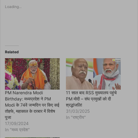
s
Loading...
h
a
r
e
o
n
F
a
c
e
b
o
Related
o
k
(
O
p
e
n
s
i
n
PM Narendra Modi
11 साल बाद RSS मुख्यालय पहुंचे
n
Birthday: मध्यप्रदेश ने PM
PM मोदी – संघ प्रमुखों को दी
e
w
Modi के 74वें जन्मदिन पर किए कई
श्रद्धांजलि!
w
तोहफे, महाकाल के दरबार में विशेष
31/03/2025
i
n
पूजा
In "राष्ट्रीय"
d
17/09/2024
o
w
In "मध्य प्रदेश"
)