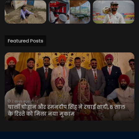
Featured Posts
चार्ली
C
चौहान
योग
और
ने
रमनदीप
कां
सिंह
यात
ने
को
रचाई
बता
शादी,
सम
2 days ago
चार्ली चौहान और रमनदीप सिंह ने रचाई शादी, 8 साल
8
का
के रिश्ते को मिला नया मुकाम
साल
महाप
के
श्रद
रिश्ते
के
को
सा