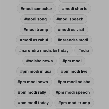
modi samachar
modi shorts
modi song
modi speech
modi trump
modi us visit
modi vs rahul
narendra modi
narendra modis birthday
ndia
odisha news
pm modi
pm modi in usa
pm modi live
pm modi news
pm modi odisha
pm modi rally
pm modi speech
pm modi today
pm modi trump