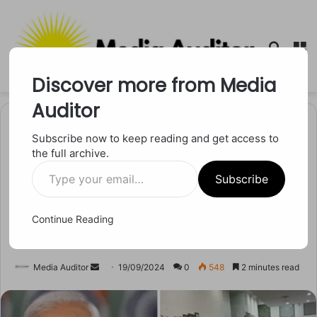
Searc
M
for
Discover more from Media
Auditor
Home
/
राष्ट्रीय
Subscribe now to keep reading and get access to
the full archive.
राष्ट्रीय
Type
PM Modi के उपहारों की नीलामी,
Subscribe
your
email…
17 सितंबर से 2 अक्टूबर तक भाग
Continue Reading
लें
Send
Media Auditor
19/09/2024
0
548
2 minutes read
an
email